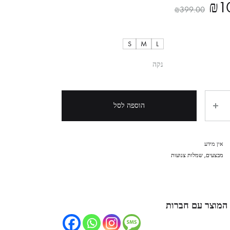
₪
1
₪
399.00
S
M
L
נקה
הוספה לסל
אין מידע
מבצעים
,
שמלות צנועות
המוצר עם חברות