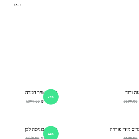
תיאור
ה ורוד
שמלת שיר חמרה
75%
₪
100.00
₪
399.00
₪
699.00
יס מידי פודרה
שמלת בוניטה לבן
44%
₪
250.00
₪
449.00
₪
599.00