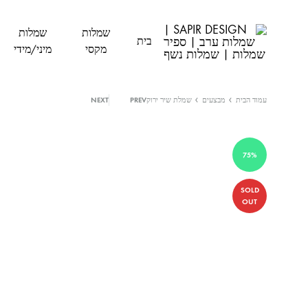
שמלות
שמלות
בית
מקסי
מיני/מידי
SAPIR
SAPIR
DESIGN
DESIGN
עמוד הבית
מבצעים
שמלת שיר ירוק
PREV
NEXT
|
|
DRESS
שמלות
ערב
FASHION
75%
|
|
ספיר
שמלת
SOLD
ערב
שמלות
OUT
|
|
שמלת
שמלות
נשף
נשף
|
שמלות