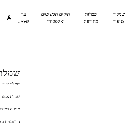
שמלות
שמלות
תיקים תכשיטים
עד
צנועות
מחורזות
ואקססוריז
399₪
שמלת 
שמלת שיר
שמלה צנועה 
מגיעה במידות L
הדוגמנית כ-1.70 לובשת מידה S